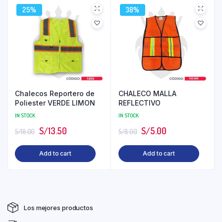
25%
38%
Chalecos Reportero de
CHALECO MALLA
Poliester VERDE LIMON
REFLECTIVO
IN STOCK
IN STOCK
S/
13.50
S/
5.00
S/
18.00
S/
8.00
Add to cart
Add to cart
Los mejores productos