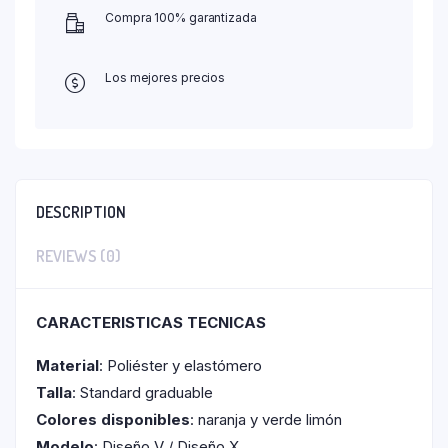
Compra 100% garantizada
Los mejores precios
DESCRIPTION
REVIEWS (0)
CARACTERISTICAS TECNICAS
Material
: Poliéster y elastómero
Talla
: Standard graduable
Colores disponibles
: naranja y verde limón
Modelo
: Diseño V / Diseño X