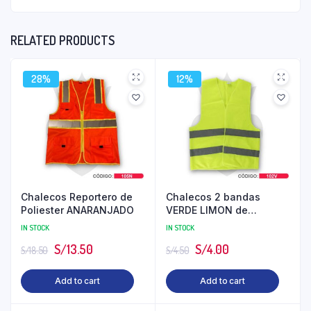
RELATED PRODUCTS
28%
12%
Chalecos Reportero de
Chalecos 2 bandas
Poliester ANARANJADO
VERDE LIMON de
Poliéster
IN STOCK
IN STOCK
S/
13.50
S/
4.00
S/
18.50
S/
4.50
Add to cart
Add to cart