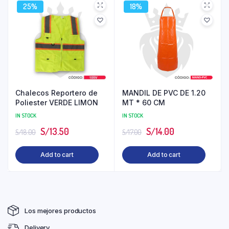
25%
18%
Chalecos Reportero de
MANDIL DE PVC DE 1.20
Poliester VERDE LIMON
MT * 60 CM
IN STOCK
IN STOCK
S/
13.50
S/
14.00
S/
18.00
S/
17.00
Add to cart
Add to cart
Los mejores productos
Delivery