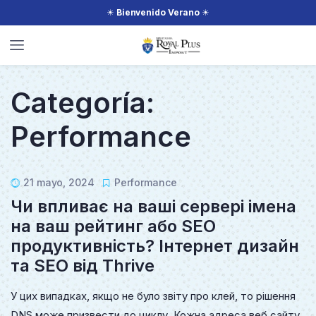
☀
Bienvenido Verano
☀
Categoría:
Performance
21 mayo, 2024
Performance
Чи впливає на ваші сервері імена
на ваш рейтинг або SEO
продуктивність? Інтернет дизайн
та SEO від Thrive
У цих випадках, якщо не було звіту про клей, то рішення
DNS може призвести до циклу. Кожна адреса веб сайту