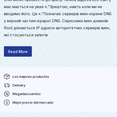
має мається на увазі «.”Зрештою, навіть коли ми не
вводимо його. Це «.”Позначає серверів імен кореня DNS
у верхній частині ієрархії DNS. Сересники імен доменів
Root дізнаються IP адреси авторитетних серверів імен,
які стосуються запитів
Read More
Los mejores productos
Delivery
Megadescuentos
Mejor precio del mercado