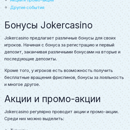
Другие события
Бонусы Jokercasino
Jokercasino предлагает различные бонусы для своих
игроков. Начиная с бонуса за регистрацию и первый
депозит, заканчивая различными бонусами на вторые и
последующие депозиты.
Кроме того, у игроков есть возможность получить
бесплатные вращения фриспинов, бонусы за лояльность
и многое другое.
Акции и промо-акции
Jokercasino регулярно проводит акции и промо-акции.
Среди них можно выделить: