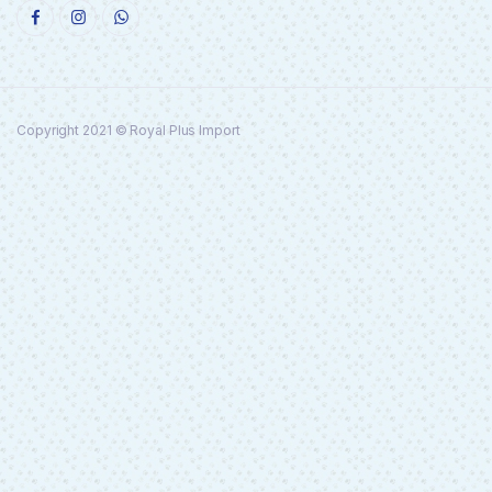
Copyright 2021 © Royal Plus Import