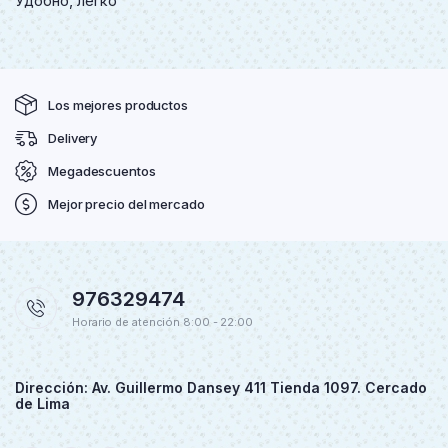
Удобно, легко
Los mejores productos
Delivery
Megadescuentos
Mejor precio del mercado
976329474
Horario de atención 8:00 - 22:00
Dirección: Av. Guillermo Dansey 411 Tienda 1097. Cercado
de Lima