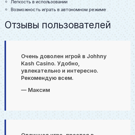
Легкость в использовании
Возможность играть в автономном режиме
Отзывы пользователей
Очень доволен игрой в Johhny
Kash Casino. Удобно,
увлекательно и интересно.
Рекомендую всем.
— Максим