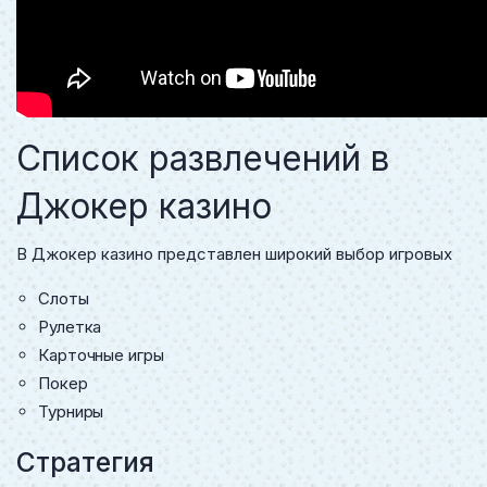
Список развлечений в
Джокер казино
В Джокер казино представлен широкий выбор игровых
Слоты
Рулетка
Карточные игры
Покер
Турниры
Стратегия