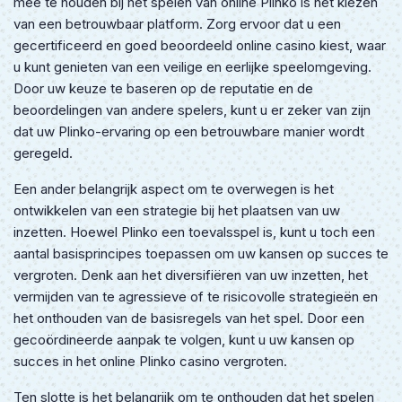
mee te houden bij het spelen van online Plinko is het kiezen
van een betrouwbaar platform. Zorg ervoor dat u een
gecertificeerd en goed beoordeeld online casino kiest, waar
u kunt genieten van een veilige en eerlijke speelomgeving.
Door uw keuze te baseren op de reputatie en de
beoordelingen van andere spelers, kunt u er zeker van zijn
dat uw Plinko-ervaring op een betrouwbare manier wordt
geregeld.
Een ander belangrijk aspect om te overwegen is het
ontwikkelen van een strategie bij het plaatsen van uw
inzetten. Hoewel Plinko een toevalsspel is, kunt u toch een
aantal basisprincipes toepassen om uw kansen op succes te
vergroten. Denk aan het diversifiëren van uw inzetten, het
vermijden van te agressieve of te risicovolle strategieën en
het onthouden van de basisregels van het spel. Door een
gecoördineerde aanpak te volgen, kunt u uw kansen op
succes in het online Plinko casino vergroten.
Ten slotte is het belangrijk om te onthouden dat het spelen