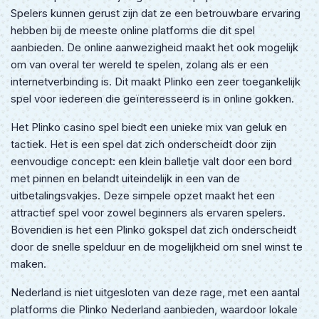
Spelers kunnen gerust zijn dat ze een betrouwbare ervaring
hebben bij de meeste online platforms die dit spel
aanbieden. De online aanwezigheid maakt het ook mogelijk
om van overal ter wereld te spelen, zolang als er een
internetverbinding is. Dit maakt Plinko een zeer toegankelijk
spel voor iedereen die geïnteresseerd is in online gokken.
Het Plinko casino spel biedt een unieke mix van geluk en
tactiek. Het is een spel dat zich onderscheidt door zijn
eenvoudige concept: een klein balletje valt door een bord
met pinnen en belandt uiteindelijk in een van de
uitbetalingsvakjes. Deze simpele opzet maakt het een
attractief spel voor zowel beginners als ervaren spelers.
Bovendien is het een Plinko gokspel dat zich onderscheidt
door de snelle spelduur en de mogelijkheid om snel winst te
maken.
Nederland is niet uitgesloten van deze rage, met een aantal
platforms die Plinko Nederland aanbieden, waardoor lokale