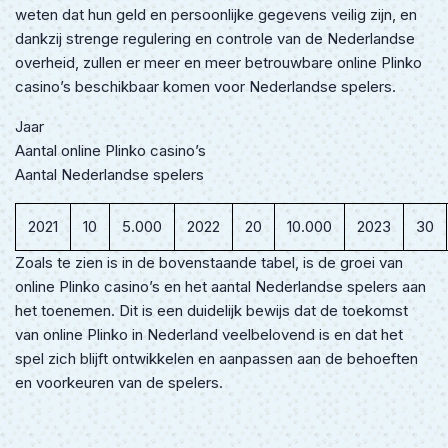
weten dat hun geld en persoonlijke gegevens veilig zijn, en
dankzij strenge regulering en controle van de Nederlandse
overheid, zullen er meer en meer betrouwbare online Plinko
casino’s beschikbaar komen voor Nederlandse spelers.
Jaar
Aantal online Plinko casino’s
Aantal Nederlandse spelers
2021
10
5.000
2022
20
10.000
2023
30
Zoals te zien is in de bovenstaande tabel, is de groei van
online Plinko casino’s en het aantal Nederlandse spelers aan
het toenemen. Dit is een duidelijk bewijs dat de toekomst
van online Plinko in Nederland veelbelovend is en dat het
spel zich blijft ontwikkelen en aanpassen aan de behoeften
en voorkeuren van de spelers.