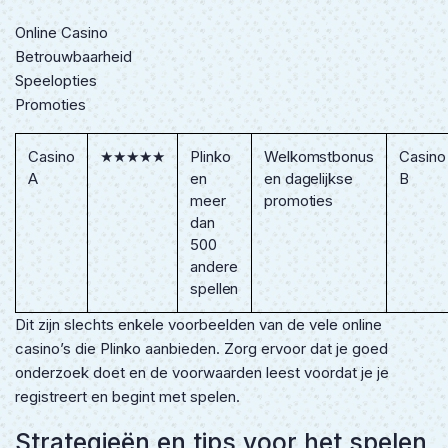
Online Casino
Betrouwbaarheid
Speelopties
Promoties
Casino
★★★★★
Plinko
Welkomstbonus
Casino
A
en
en dagelijkse
B
meer
promoties
dan
500
andere
spellen
Dit zijn slechts enkele voorbeelden van de vele online
casino’s die Plinko aanbieden. Zorg ervoor dat je goed
onderzoek doet en de voorwaarden leest voordat je je
registreert en begint met spelen.
Strategieën en tips voor het spelen