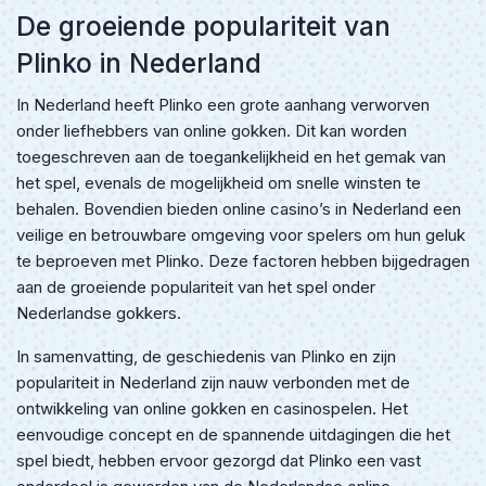
De groeiende populariteit van
Plinko in Nederland
In Nederland heeft Plinko een grote aanhang verworven
onder liefhebbers van online gokken. Dit kan worden
toegeschreven aan de toegankelijkheid en het gemak van
het spel, evenals de mogelijkheid om snelle winsten te
behalen. Bovendien bieden online casino’s in Nederland een
veilige en betrouwbare omgeving voor spelers om hun geluk
te beproeven met Plinko. Deze factoren hebben bijgedragen
aan de groeiende populariteit van het spel onder
Nederlandse gokkers.
In samenvatting, de geschiedenis van Plinko en zijn
populariteit in Nederland zijn nauw verbonden met de
ontwikkeling van online gokken en casinospelen. Het
eenvoudige concept en de spannende uitdagingen die het
spel biedt, hebben ervoor gezorgd dat Plinko een vast