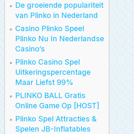
De groeiende populariteit
van Plinko in Nederland
Casino Plinko Speel
Plinko Nu In Nederlandse
Casino’s
Plinko Casino Spel
Uitkeringspercentage
Maar Liefst 99%
PLINKO BALL Gratis
Online Game Op [HOST]
Plinko Spel Attracties &
Spelen JB-Inflatables