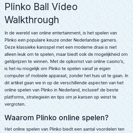
Plinko Ball Video
Walkthrough
In de wereld van online entertainment, is het spelen van
Plinko een populaire keuze onder Nederlandse gamers.
Deze klassieke kansspel met een moderne draai is niet
alleen leuk om te spelen, maar biedt ook de mogelijkheid om
geldprijzen te winnen. Met de opkomst van online casino’s,
is het nu mogelijk om Plinko te spelen vanaf je eigen
computer of mobiele apparaat, zonder het huis uit te gaan. In
dit artikel gaan we in op de verschillende aspecten van het
online spelen van Plinko in Nederland, inclusief de beste
platforms, strategieën en tips om je kansen op winst te
vergroten.
Waarom Plinko online spelen?
Het online spelen van Plinko biedt een aantal voordelen ten