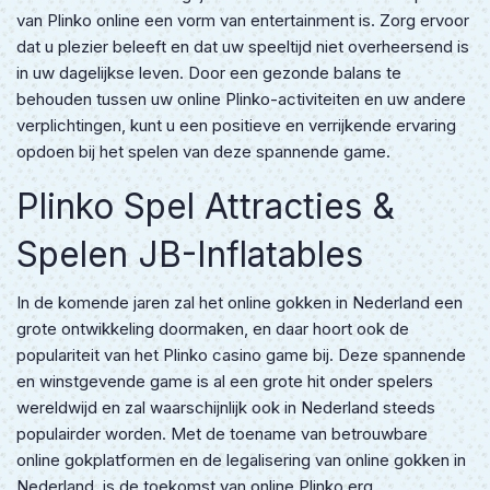
van Plinko online een vorm van entertainment is. Zorg ervoor
dat u plezier beleeft en dat uw speeltijd niet overheersend is
in uw dagelijkse leven. Door een gezonde balans te
behouden tussen uw online Plinko-activiteiten en uw andere
verplichtingen, kunt u een positieve en verrijkende ervaring
opdoen bij het spelen van deze spannende game.
Plinko Spel Attracties &
Spelen JB-Inflatables
In de komende jaren zal het online gokken in Nederland een
grote ontwikkeling doormaken, en daar hoort ook de
populariteit van het Plinko casino game bij. Deze spannende
en winstgevende game is al een grote hit onder spelers
wereldwijd en zal waarschijnlijk ook in Nederland steeds
populairder worden. Met de toename van betrouwbare
online gokplatformen en de legalisering van online gokken in
Nederland, is de toekomst van online Plinko erg