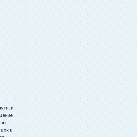
ути, и
ащение
 по
здок в