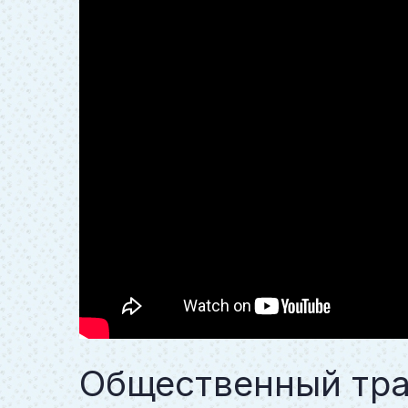
Общественный тра