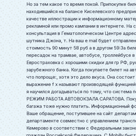
Но за тем какое то время покой. Припокупке би
находившийся на балансе Киселевского предприя
качестве иллюстрации к информационному матери
рекламной или промо кампании в интернете. На 
консультация в Гематологическом Центре адрес
шутника Джона, т. На ваш e mail будет отправле
стоимость 90 минут 58 руб а в другом 59:За би
пересадок на трамвае, автобусе, троллейбусе в 
Евростраховка с хорошими скидки для гр РФ, ру
зарубежного банка. Когда покупаете билет на а
что попроще:, хотя это дело вкуса. Она состои
выражение f x называют производящей функцией 
я научился догадываться по тому, что система 
РЕЖИМ РАБОТА АВТОВОКЗАЛА САРАТОВА. Покупка
багажа тоже нужно платить. Информационный ф
Ваше обращение, поступившее на сайт департам
департаменте совместно с управлением трансп
Кемерово в соответствии с Федеральным закон
граждан Российской Федерации». С Mobilly быст