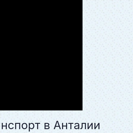
нспорт в Анталии