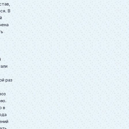
став,
ся. В
й
чена
ть
й
тали
ой раз
воз
ию.
о в
ода
ений
ать.