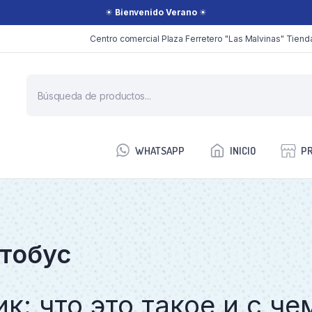
☀
Bienvenido Verano
☀
Centro comercial Plaza Ferretero "Las Malvinas" Tienda
Búsqueda
de
productos
WHATSAPP
INICIO
P
втобус
: что это такое и с че