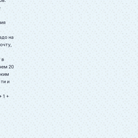
ов.
е
ния
адо на
очту,
 в
чем 20
оким
ти и
 1 +