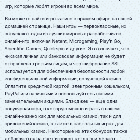
игр, которые любят игроки во всем мире.
Вы можете найти игры казино в прямом эфире на нашей
домашней странице. Наши игры — первоклассные, их
выпускают одни из лучших мировых разработчиков
онлайн-игр, включая Netent, Microgaming, Play’n Go,
Scientific Games, Quickspin и другие. Это означает, что
никакая личная или банковская информация не будет
отправлена ​​третьим лицам, и что шифрование SSL
используется для обеспечения безопасности любой
конфиденциальной информации, полученной казино.
Оплатите кредитной картой, электронным кошельком,
PayPal или наличными и воспользуйтесь нашими
замечательными акциями. Блэкджек — еще одна
популярная игра, в которую можно играть в нашем
онлайн-казино как для мобильных казино, так и для
приложений казино, а также в настольных играх для
мобильных казино. Некоторые из этих бонусов также
добавляются на счет игроков, когда они делают