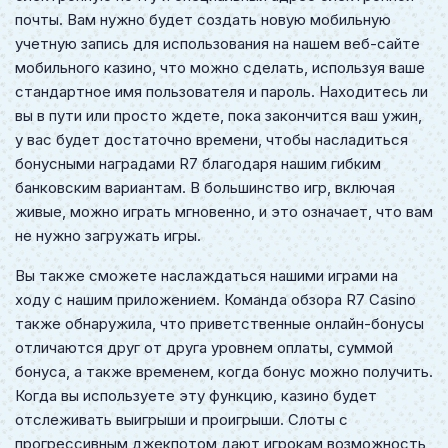
почты. Вам нужно будет создать новую мобильную
учетную запись для использования на нашем веб-сайте
мобильного казино, что можно сделать, используя ваше
стандартное имя пользователя и пароль. Находитесь ли
вы в пути или просто ждете, пока закончится ваш ужин,
у вас будет достаточно времени, чтобы насладиться
бонусными наградами R7 благодаря нашим гибким
банковским вариантам. В большинство игр, включая
живые, можно играть мгновенно, и это означает, что вам
не нужно загружать игры.
Вы также сможете наслаждаться нашими играми на
ходу с нашим приложением. Команда обзора R7 Casino
также обнаружила, что приветственные онлайн-бонусы
отличаются друг от друга уровнем оплаты, суммой
бонуса, а также временем, когда бонус можно получить.
Когда вы используете эту функцию, казино будет
отслеживать выигрыши и проигрыши. Слоты с
прогрессивным джекпотом дают игрокам возможность