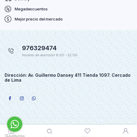
Megadescuentos
Mejor precio del mercado
976329474
Horario de atención 8:00 - 22:00
Dirección: Av. Guillermo Dansey 411 Tienda 1097. Cercado
de Lima
Copyright 2021 © Royal Plus Import