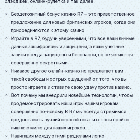
блэкджек, онлайн-рулетка и так далее.
Бездепозитный бонус казино R7 – это приветственное
предложение для новых британских игроков, когда они
присоединяются к этому казино.
Играйте в R7, будучи уверенными, что все ваши личные
данные зашифрованы и защищены, а ваши учетные
записи всегда защищены и безопасны, но не являются
совершенно секретными.
Никакое другое онлайн-казино не предлагает вам
такой свободы и острых ощущений от того, что вы
просто играете и ставите свою удачу против казино.
Вот почему мы внедрили новейшие технологии, чтобы
продемонстрировать наши игры нашим игрокам
совершенно по-новому.В R7 мы всегда стремимся
предоставить лучший игровой опыт и готовы пройти
лишнюю милю для наших игроков.
Навигация между этими разделами легко