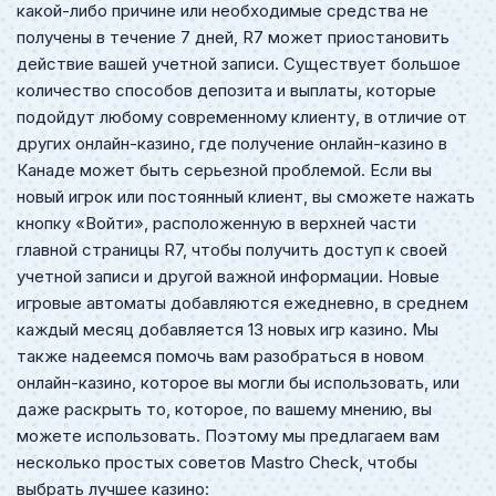
какой-либо причине или необходимые средства не
получены в течение 7 дней, R7 может приостановить
действие вашей учетной записи. Существует большое
количество способов депозита и выплаты, которые
подойдут любому современному клиенту, в отличие от
других онлайн-казино, где получение онлайн-казино в
Канаде может быть серьезной проблемой. Если вы
новый игрок или постоянный клиент, вы сможете нажать
кнопку «Войти», расположенную в верхней части
главной страницы R7, чтобы получить доступ к своей
учетной записи и другой важной информации. Новые
игровые автоматы добавляются ежедневно, в среднем
каждый месяц добавляется 13 новых игр казино. Мы
также надеемся помочь вам разобраться в новом
онлайн-казино, которое вы могли бы использовать, или
даже раскрыть то, которое, по вашему мнению, вы
можете использовать. Поэтому мы предлагаем вам
несколько простых советов Mastro Check, чтобы
выбрать лучшее казино: