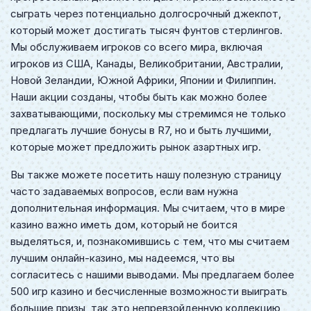
сыграть через потенциально долгосрочный джекпот,
который может достигать тысяч фунтов стерлингов.
Мы обслуживаем игроков со всего мира, включая
игроков из США, Канады, Великобритании, Австралии,
Новой Зеландии, Южной Африки, Японии и Филиппин.
Наши акции созданы, чтобы быть как можно более
захватывающими, поскольку мы стремимся не только
предлагать лучшие бонусы в R7, но и быть лучшими,
которые может предложить рынок азартных игр.
Вы также можете посетить нашу полезную страницу
часто задаваемых вопросов, если вам нужна
дополнительная информация. Мы считаем, что в мире
казино важно иметь дом, который не боится
выделяться, и, познакомившись с тем, что мы считаем
лучшим онлайн-казино, мы надеемся, что вы
согласитесь с нашими выводами. Мы предлагаем более
500 игр казино и бесчисленные возможности выиграть
большие призы, так это непревзойденную коллекцию