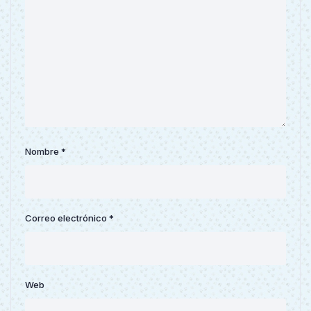
Nombre
*
Correo electrónico
*
Web