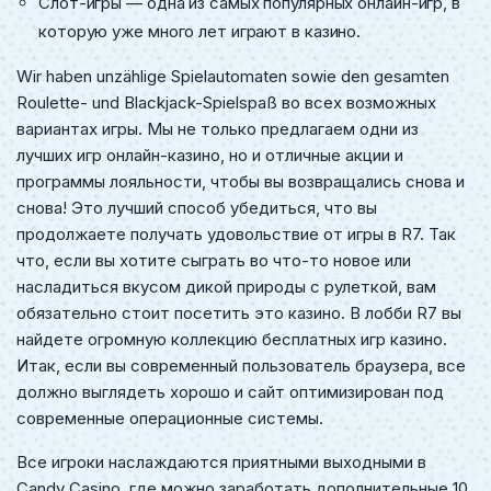
Слот-игры — одна из самых популярных онлайн-игр, в
которую уже много лет играют в казино.
Wir haben unzählige Spielautomaten sowie den gesamten
Roulette- und Blackjack-Spielspaß во всех возможных
вариантах игры. Мы не только предлагаем одни из
лучших игр онлайн-казино, но и отличные акции и
программы лояльности, чтобы вы возвращались снова и
снова! Это лучший способ убедиться, что вы
продолжаете получать удовольствие от игры в R7. Так
что, если вы хотите сыграть во что-то новое или
насладиться вкусом дикой природы с рулеткой, вам
обязательно стоит посетить это казино. В лобби R7 вы
найдете огромную коллекцию бесплатных игр казино.
Итак, если вы современный пользователь браузера, все
должно выглядеть хорошо и сайт оптимизирован под
современные операционные системы.
Все игроки наслаждаются приятными выходными в
Candy Casino, где можно заработать дополнительные 10