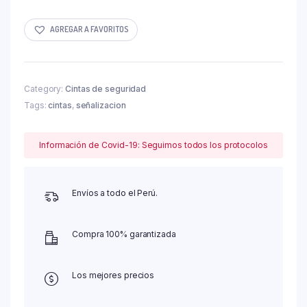
Antideslizante
-
AMARILLA
AGREGAR A FAVORITOS
quantity
Category:
Cintas de seguridad
Tags:
cintas
,
señalizacion
Información de Covid-19: Seguimos todos los protocolos
Envíos a todo el Perú.
Compra 100% garantizada
Los mejores precios