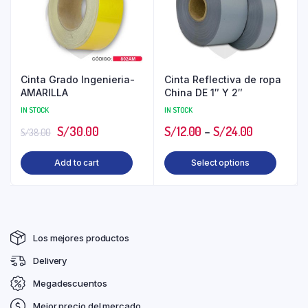
Cinta Grado Ingenieria-
Cinta Reflectiva de ropa
AMARILLA
China DE 1″ Y 2″
IN STOCK
IN STOCK
S/
30.00
S/
12.00
–
S/
24.00
S/
38.00
Add to cart
Select options
Los mejores productos
Delivery
Megadescuentos
Mejor precio del mercado