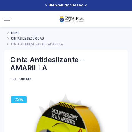
☀
Bienvenido Verano
☀
HOME
CINTAS DE SEGURIDAD
CINTA ANTIDESLIZANTE – AMARILLA
Cinta Antideslizante –
AMARILLA
SKU:
810AM
22%