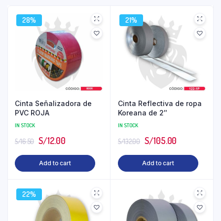
28%
21%
Cinta Señalizadora de
Cinta Reflectiva de ropa
PVC ROJA
Koreana de 2″
IN STOCK
IN STOCK
S/
12.00
S/
105.00
S/
16.50
S/
132.00
Add to cart
Add to cart
22%