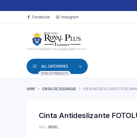
: Facebook
: Instagram
⇒⇒⇒⇒ Símbolo de Seguridad ⇐⇐⇐⇐
ALL CATEGORIES
TOTAL 117 PRODUCTS
HOME
CINTAS DE SEGURIDAD
CINTA ANTIDESLIZANTE FOTOLUMIN
Cinta Antideslizante FOT
SKU:
810FL