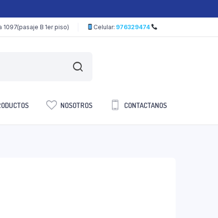
 1097(pasaje B 1er piso)
Celular:
976329474
RODUCTOS
NOSOTROS
CONTACTANOS