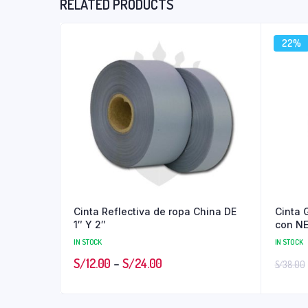
RELATED PRODUCTS
22%
Cinta Reflectiva de ropa China DE
Cinta 
1″ Y 2″
con N
IN STOCK
IN STOCK
S/
12.00
–
S/
24.00
S/
38.00