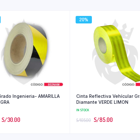
20%
Grado Ingenieria- AMARILLA
Cinta Reflectiva Vehícular G
EGRA
Diamante VERDE LIMON
IN STOCK
S/
30.00
S/
85.00
S/
105.00