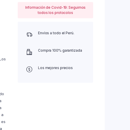
Información de Covid-19: Seguimos
todos los protocolos
Envíos a todo el Perú.
Compra 100% garantizada
 Los
Los mejores precios
ndo
a
a
 a
o es
a