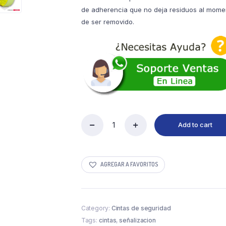
de adherencia que no deja residuos al mome
de ser removido.
Add to cart
Cinta
Antideslizante
FOTOLUMINISCENTE
quantity
AGREGAR A FAVORITOS
Category:
Cintas de seguridad
Tags:
cintas
,
señalizacion