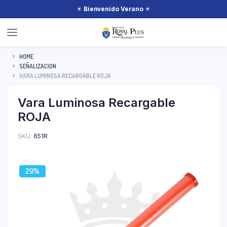
☀
Bienvenido Verano
☀
HOME
SEÑALIZACION
VARA LUMINOSA RECARGABLE ROJA
Vara Luminosa Recargable
ROJA
SKU:
651R
29%