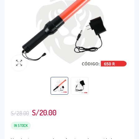
S/
20.00
S/
28.00
IN STOCK