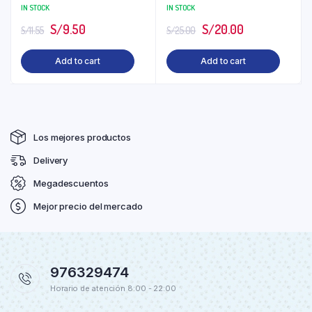
IN STOCK
IN STOCK
S/
9.50
S/
20.00
S/
11.55
S/
25.00
Add to cart
Add to cart
Los mejores productos
Delivery
Megadescuentos
Mejor precio del mercado
976329474
Horario de atención 8:00 - 22:00