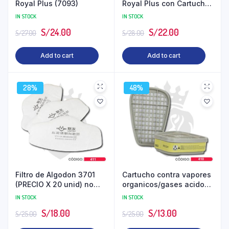
Royal Plus (7093)
Royal Plus con Cartucho
6003, no icl. IGV
IN STOCK
IN STOCK
S/
24.00
S/
22.00
S/
27.00
S/
28.00
Add to cart
Add to cart
28%
48%
Filtro de Algodon 3701
Cartucho contra vapores
(PRECIO X 20 unid) no
organicos/gases acidos
incl. IGV
6003, no incl. IGV
IN STOCK
IN STOCK
S/
18.00
S/
13.00
S/
25.00
S/
25.00