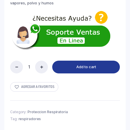
vapores, polvo y humos
Add to cart
Respirador
de
CAUCHO
Royal
AGREGAR A FAVORITOS
Plus
con
Cartucho
6003
Category:
Proteccion Respiratoria
quantity
Tag:
respiradores