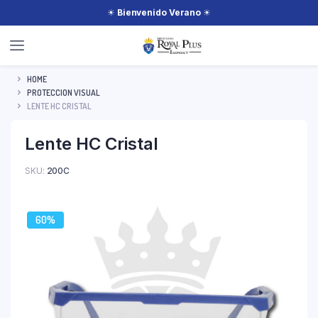
☀
Bienvenido Verano
☀
HOME
PROTECCION VISUAL
LENTE HC CRISTAL
Lente HC Cristal
SKU:
200C
60%