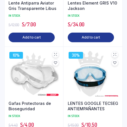
Lente Antiparra Aviator
Lentes Element GRIS V10
Gris Transparente Libus
Jackson
IN STOCK
IN STOCK
S/
7.00
S/
34.00
S/
12.00
Add to cart
Add to cart
10%
30%
Gafas Protectoras de
LENTES GOOGLE TECSEG
Bioseguridad
ANTIEMPAÑANTES
IN STOCK
IN STOCK
S/
4.00
S/
10.50
S/
4.40
S/
15.00