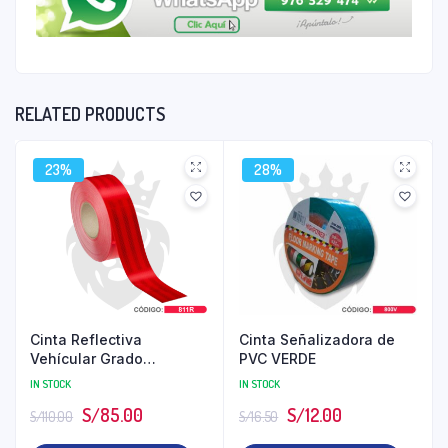
RELATED PRODUCTS
23%
28%
Cinta Reflectiva
Cinta Señalizadora de
Vehícular Grado
PVC VERDE
Diamante ROJA
IN STOCK
IN STOCK
S/
85.00
S/
12.00
S/
110.00
S/
16.50