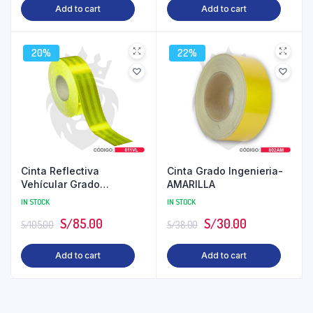
Add to cart
Add to cart
20%
22%
Cinta Reflectiva
Cinta Grado Ingenieria-
Vehícular Grado
AMARILLA
Diamante VERDE LIMON
IN STOCK
IN STOCK
S/
85.00
S/
30.00
S/
105.00
S/
38.00
Add to cart
Add to cart