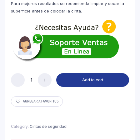
Para mejores resultados se recomienda limpiar y secar la
superficie antes de colocar la cinta.
Add to cart
Cinta
Señalizadora
de
PVC
AGREGAR A FAVORITOS
BLANCA
con
ROJA
quantity
Category:
Cintas de seguridad