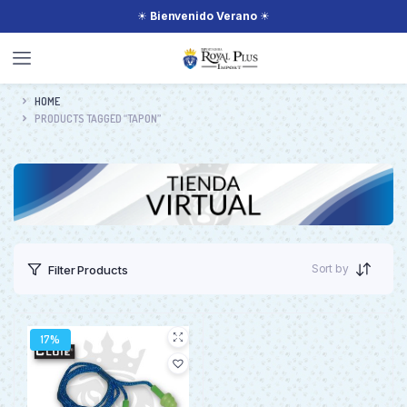
☀
Bienvenido Verano
☀
HOME
PRODUCTS TAGGED “TAPON”
Sort by
Filter Products
17%