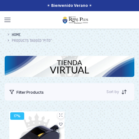
☀
Bienvenido Verano
☀
HOME
PRODUCTS TAGGED “PITO”
Sort by
Filter Products
17%